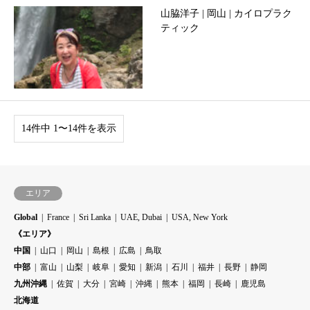
山脇洋子 | 岡山 | カイロプラク
ティック
14件中 1〜14件を表示
エリア
Global
France
Sri Lanka
UAE, Dubai
USA, New York
《エリア》
中国
山口
岡山
島根
広島
鳥取
中部
富山
山梨
岐阜
愛知
新潟
石川
福井
長野
静岡
九州沖縄
佐賀
大分
宮崎
沖縄
熊本
福岡
長崎
鹿児島
北海道