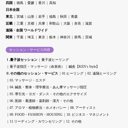
四国
徳島
愛媛
香川
高知
日本全国
東北
宮城
山形
岩手
福島
秋田
青森
近畿
三重
京都
兵庫
和歌山
大阪
奈良
滋賀
遠隔・全国 ワールドワイド
関東
千葉
埼玉
東京
栃木
神奈川
群馬
茨城
セッション・サービス内容
Ⅰ.量子波セッション
量子波ヒーリング
量子波指圧・マッサージ（命泉術）
鍼灸【KEN’s Style】
Ⅱ.その他のセッション・サービス
01.ヒーリング
02. 遠隔ヒーリング
03. マッサージ・エステ
04. 鍼灸・整体・理学療法・あん摩マッサージ指圧
05. 導引光・ヨガ・ダンス・その他のエクササイズ
06. 医師・看護師・薬剤師・漢方・その他
07. アロマ・植物療法・ホメオパシー
08. アーティスト
09. FOOD・FASHION・HOUSING
10. ビジネス・マネジメント
11.リーディング・カウンセリング
12. その他