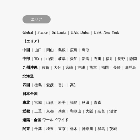
エリア
Global
France
Sri Lanka
UAE, Dubai
USA, New York
《エリア》
中国
山口
岡山
島根
広島
鳥取
中部
富山
山梨
岐阜
愛知
新潟
石川
福井
長野
静岡
九州沖縄
佐賀
大分
宮崎
沖縄
熊本
福岡
長崎
鹿児島
北海道
四国
徳島
愛媛
香川
高知
日本全国
東北
宮城
山形
岩手
福島
秋田
青森
近畿
三重
京都
兵庫
和歌山
大阪
奈良
滋賀
遠隔・全国 ワールドワイド
関東
千葉
埼玉
東京
栃木
神奈川
群馬
茨城