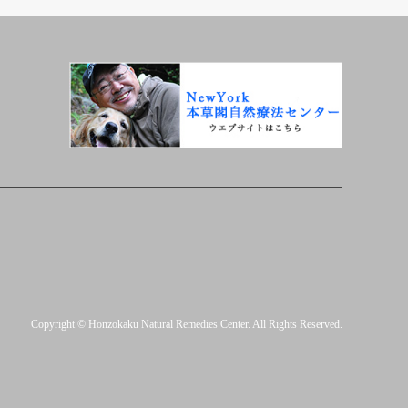
Copyright
©
Honzokaku Natural Remedies Center
. All Rights Reserved.