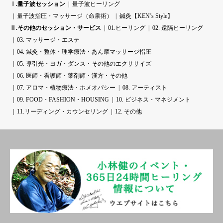
Ⅰ.量子波セッション
量子波ヒーリング
量子波指圧・マッサージ（命泉術）
鍼灸【KEN’s Style】
Ⅱ.その他のセッション・サービス
01.ヒーリング
02. 遠隔ヒーリング
03. マッサージ・エステ
04. 鍼灸・整体・理学療法・あん摩マッサージ指圧
05. 導引光・ヨガ・ダンス・その他のエクササイズ
06. 医師・看護師・薬剤師・漢方・その他
07. アロマ・植物療法・ホメオパシー
08. アーティスト
09. FOOD・FASHION・HOUSING
10. ビジネス・マネジメント
11.リーディング・カウンセリング
12. その他