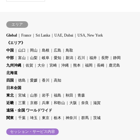
エリア
Global
France
Sri Lanka
UAE, Dubai
USA, New York
《エリア》
中国
山口
岡山
島根
広島
鳥取
中部
富山
山梨
岐阜
愛知
新潟
石川
福井
長野
静岡
九州沖縄
佐賀
大分
宮崎
沖縄
熊本
福岡
長崎
鹿児島
北海道
四国
徳島
愛媛
香川
高知
日本全国
東北
宮城
山形
岩手
福島
秋田
青森
近畿
三重
京都
兵庫
和歌山
大阪
奈良
滋賀
遠隔・全国 ワールドワイド
関東
千葉
埼玉
東京
栃木
神奈川
群馬
茨城
セッション・サービス内容