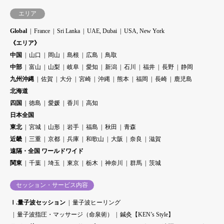
エリア
Global
France
Sri Lanka
UAE, Dubai
USA, New York
《エリア》
中国
山口
岡山
島根
広島
鳥取
中部
富山
山梨
岐阜
愛知
新潟
石川
福井
長野
静岡
九州沖縄
佐賀
大分
宮崎
沖縄
熊本
福岡
長崎
鹿児島
北海道
四国
徳島
愛媛
香川
高知
日本全国
東北
宮城
山形
岩手
福島
秋田
青森
近畿
三重
京都
兵庫
和歌山
大阪
奈良
滋賀
遠隔・全国 ワールドワイド
関東
千葉
埼玉
東京
栃木
神奈川
群馬
茨城
セッション・サービス内容
Ⅰ.量子波セッション
量子波ヒーリング
量子波指圧・マッサージ（命泉術）
鍼灸【KEN’s Style】