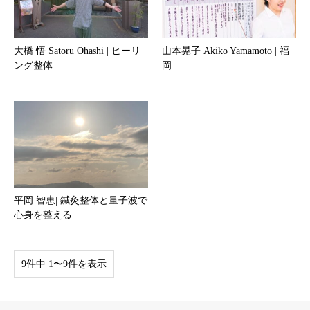
大橋 悟 Satoru Ohashi | ヒーリ
山本晃子 Akiko Yamamoto | 福
ング整体
岡
平岡 智恵| 鍼灸整体と量子波で
心身を整える
9件中 1〜9件を表示