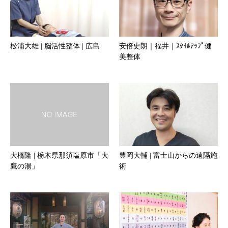
松浦大雄 | 脳活性整体 | 広島
安倍史朗｜福井｜ｽﾀｲﾙｱｯﾌﾟ健
美整体
大橋隆 | 栃木県那須塩原市「大
豊岡大輔 | 富士山からの遠隔施
鷹の湯」
術