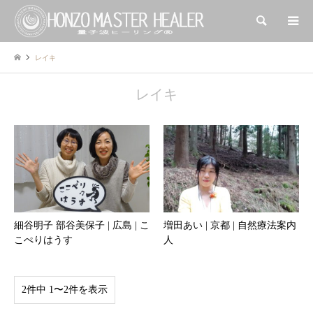
検索
レイキ
レイキ
細谷明子 部谷美保子 | 広島 | こ
増田あい | 京都 | 自然療法案内
こぺりはうす
人
2件中 1〜2件を表示