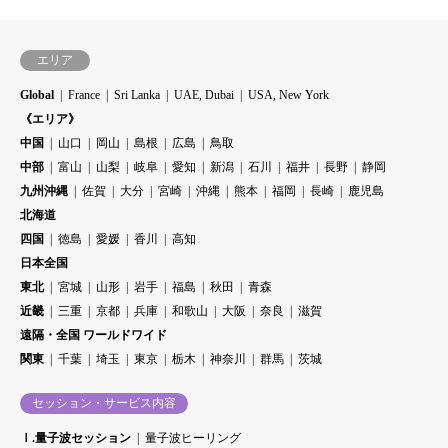
エリア
Global
France
Sri Lanka
UAE, Dubai
USA, New York
《エリア》
中国
山口
岡山
島根
広島
鳥取
中部
富山
山梨
岐阜
愛知
新潟
石川
福井
長野
静岡
九州沖縄
佐賀
大分
宮崎
沖縄
熊本
福岡
長崎
鹿児島
北海道
四国
徳島
愛媛
香川
高知
日本全国
東北
宮城
山形
岩手
福島
秋田
青森
近畿
三重
京都
兵庫
和歌山
大阪
奈良
滋賀
遠隔・全国 ワールドワイド
関東
千葉
埼玉
東京
栃木
神奈川
群馬
茨城
セッション・サービス内容
Ⅰ.量子波セッション
量子波ヒーリング