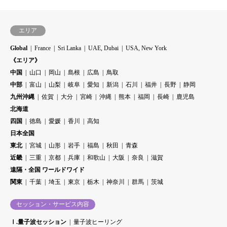
エリア
Global
France
Sri Lanka
UAE, Dubai
USA, New York
《エリア》
中国
山口
岡山
島根
広島
鳥取
中部
富山
山梨
岐阜
愛知
新潟
石川
福井
長野
静岡
九州沖縄
佐賀
大分
宮崎
沖縄
熊本
福岡
長崎
鹿児島
北海道
四国
徳島
愛媛
香川
高知
日本全国
東北
宮城
山形
岩手
福島
秋田
青森
近畿
三重
京都
兵庫
和歌山
大阪
奈良
滋賀
遠隔・全国 ワールドワイド
関東
千葉
埼玉
東京
栃木
神奈川
群馬
茨城
セッション・サービス内容
Ⅰ.量子波セッション
量子波ヒーリング