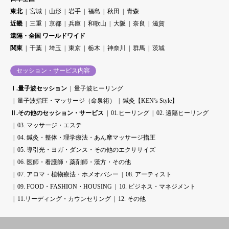
東北
宮城
山形
岩手
福島
秋田
青森
近畿
三重
京都
兵庫
和歌山
大阪
奈良
滋賀
遠隔・全国 ワールドワイド
関東
千葉
埼玉
東京
栃木
神奈川
群馬
茨城
セッション・サービス内容
Ⅰ.量子波セッション
量子波ヒーリング
量子波指圧・マッサージ（命泉術）
鍼灸【KEN’s Style】
Ⅱ.その他のセッション・サービス
01.ヒーリング
02. 遠隔ヒーリング
03. マッサージ・エステ
04. 鍼灸・整体・理学療法・あん摩マッサージ指圧
05. 導引光・ヨガ・ダンス・その他のエクササイズ
06. 医師・看護師・薬剤師・漢方・その他
07. アロマ・植物療法・ホメオパシー
08. アーティスト
09. FOOD・FASHION・HOUSING
10. ビジネス・マネジメント
11.リーディング・カウンセリング
12. その他