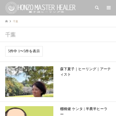
検索
千葉
千葉
5件中 1〜5件を表示
森下夏子｜ヒーリング｜アーテ
ィスト
棚橋健 ケンタ | 半農半ヒーラ
ー