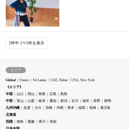
5件中 1〜5件を表示
エリア
Global
France
Sri Lanka
UAE, Dubai
USA, New York
《エリア》
中国
山口
岡山
島根
広島
鳥取
中部
富山
山梨
岐阜
愛知
新潟
石川
福井
長野
静岡
九州沖縄
佐賀
大分
宮崎
沖縄
熊本
福岡
長崎
鹿児島
北海道
四国
徳島
愛媛
香川
高知
日本全国