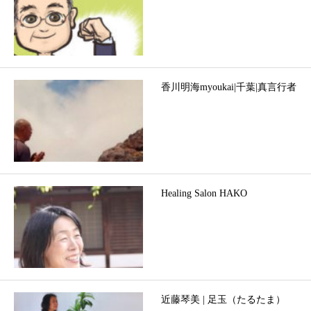
香川明海myoukai|千葉|真言行者
Healing Salon HAKO
近藤琴美 | 足玉（たるたま）