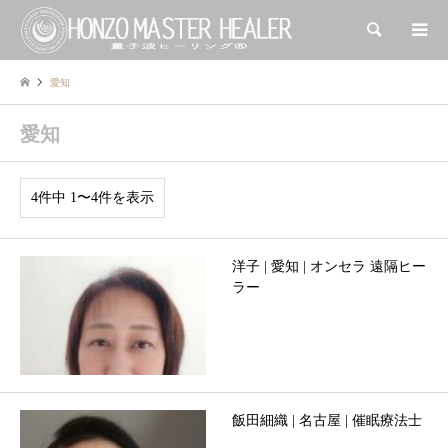
検索
愛知
愛知
4件中 1〜4件を表示
洋子 | 愛知 | オンセラ 遠隔ヒー
ラー
飯田細織 | 名古屋 | 催眠療法士