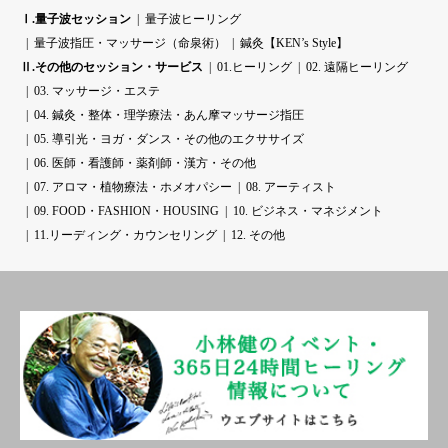
Ⅰ.量子波セッション
量子波ヒーリング
量子波指圧・マッサージ（命泉術）
鍼灸【KEN’s Style】
Ⅱ.その他のセッション・サービス
01.ヒーリング
02. 遠隔ヒーリング
03. マッサージ・エステ
04. 鍼灸・整体・理学療法・あん摩マッサージ指圧
05. 導引光・ヨガ・ダンス・その他のエクササイズ
06. 医師・看護師・薬剤師・漢方・その他
07. アロマ・植物療法・ホメオパシー
08. アーティスト
09. FOOD・FASHION・HOUSING
10. ビジネス・マネジメント
11.リーディング・カウンセリング
12. その他