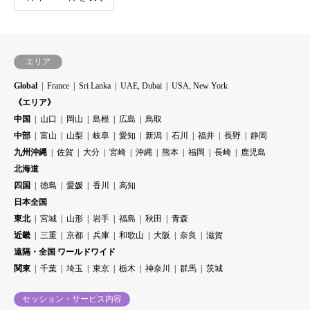
エリア
Global
France
Sri Lanka
UAE, Dubai
USA, New York
《エリア》
中国
山口
岡山
島根
広島
鳥取
中部
富山
山梨
岐阜
愛知
新潟
石川
福井
長野
静岡
九州沖縄
佐賀
大分
宮崎
沖縄
熊本
福岡
長崎
鹿児島
北海道
四国
徳島
愛媛
香川
高知
日本全国
東北
宮城
山形
岩手
福島
秋田
青森
近畿
三重
京都
兵庫
和歌山
大阪
奈良
滋賀
遠隔・全国 ワールドワイド
関東
千葉
埼玉
東京
栃木
神奈川
群馬
茨城
セッション・サービス内容